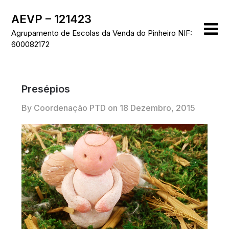
Skip
AEVP – 121423
to
content
Agrupamento de Escolas da Venda do Pinheiro NIF:
600082172
Presépios
By Coordenação PTD on
18 Dezembro, 2015