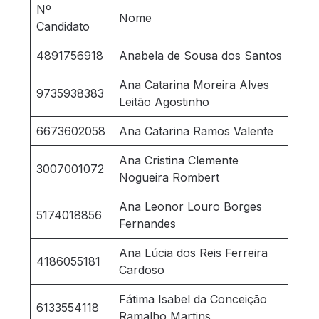
Nº
Nome
Candidato
4891756918
Anabela de Sousa dos Santos
Ana Catarina Moreira Alves
9735938383
Leitão Agostinho
6673602058
Ana Catarina Ramos Valente
Ana Cristina Clemente
3007001072
Nogueira Rombert
Ana Leonor Louro Borges
5174018856
Fernandes
Ana Lúcia dos Reis Ferreira
4186055181
Cardoso
Fátima Isabel da Conceição
6133554118
Ramalho Martins