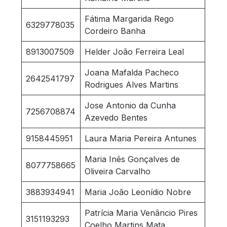
Fátima Margarida Rego
6329778035
Cordeiro Banha
8913007509
Helder João Ferreira Leal
Joana Mafalda Pacheco
2642541797
Rodrigues Alves Martins
Jose Antonio da Cunha
7256708874
Azevedo Bentes
9158445951
Laura Maria Pereira Antunes
Maria Inês Gonçalves de
8077758665
Oliveira Carvalho
3883934941
Maria João Leonídio Nobre
Patrícia Maria Venâncio Pires
3151193293
Coelho Martins Mata