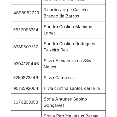
Ricardo Jorge Castelo
4896962729
Branco de Barros
Sandra Cristina Manique
5837995234
Lopes
Sandra Cristina Rodrigues
8289807317
Teixeira Reis
Sílvia Alexandra da Silva
9304120446
Neves
3250823546
Sílvia Campinas
9018592064
silvia cristina santos carreira
Sofia Antunes Sabino
5676203358
Gonçalves
Sónia Patrícia Jesus Barata