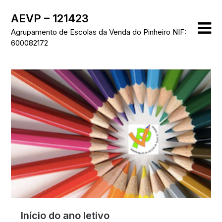
Skip
AEVP – 121423
to
content
Agrupamento de Escolas da Venda do Pinheiro NIF:
600082172
Início do ano letivo