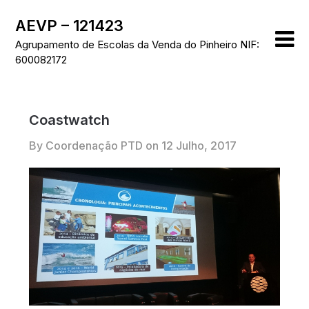
Skip
AEVP – 121423
to
content
Agrupamento de Escolas da Venda do Pinheiro NIF:
600082172
Coastwatch
By Coordenação PTD on
12 Julho, 2017