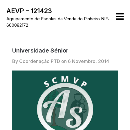
Skip
AEVP – 121423
to
content
Agrupamento de Escolas da Venda do Pinheiro NIF:
600082172
Universidade Sénior
By Coordenação PTD on
6 Novembro, 2014