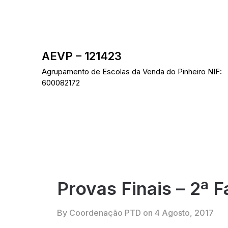
Skip
to
content
AEVP – 121423
Agrupamento de Escolas da Venda do Pinheiro NIF:
600082172
Provas Finais – 2ª 
By Coordenação PTD on
4 Agosto, 2017