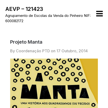
Skip
AEVP – 121423
to
content
Agrupamento de Escolas da Venda do Pinheiro NIF:
600082172
Projeto Manta
By Coordenação PTD on
17 Outubro, 2014