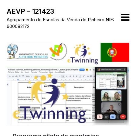
Skip
AEVP – 121423
to
content
Agrupamento de Escolas da Venda do Pinheiro NIF:
600082172