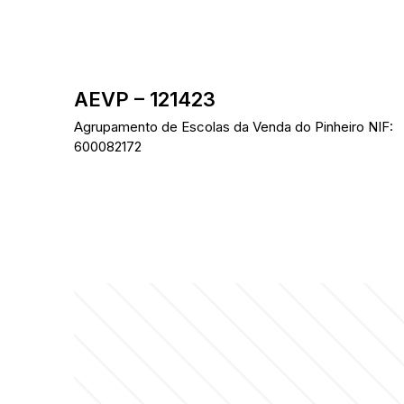
Skip
to
content
AEVP – 121423
Agrupamento de Escolas da Venda do Pinheiro NIF:
600082172