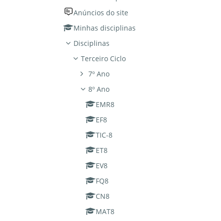
Anúncios do site
Minhas disciplinas
Disciplinas
Terceiro Ciclo
7º Ano
8º Ano
EMR8
EF8
TIC-8
ET8
EV8
FQ8
CN8
MAT8