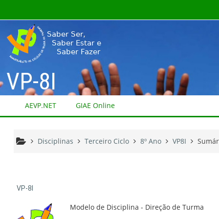
Ir para o conteúdo principal
VP-8I
AEVP.NET
GIAE Online
Disciplinas
Terceiro Ciclo
8º Ano
VP8I
Sumár
VP-8I
Modelo de Disciplina - Direção de Turma