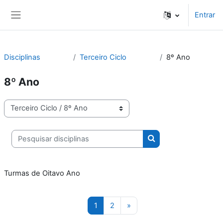
Ir para o conteúdo principal
Entrar
Painel lateral
Disciplinas
Terceiro Ciclo
8º Ano
8º Ano
Categorias de disciplinas
Pesquisar disciplinas
Pesquisar disciplinas
Turmas de Oitavo Ano
(atual)
Página seguinte
1
2
»