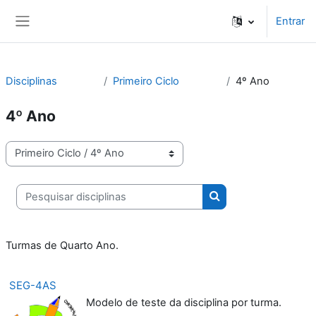
Ir para o conteúdo principal
Entrar
Painel lateral
Disciplinas
Primeiro Ciclo
4º Ano
4º Ano
Categorias de disciplinas
Pesquisar disciplinas
Pesquisar disciplinas
Turmas de Quarto Ano.
SEG-4AS
Modelo de teste da disciplina por turma.