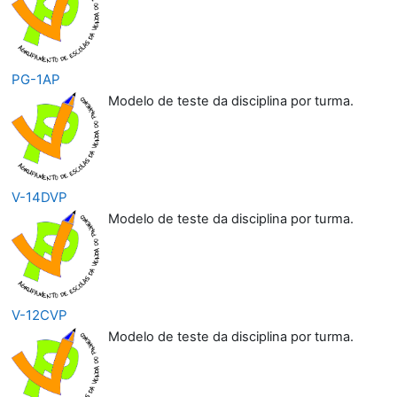
PG-1AP
Modelo de teste da disciplina por turma.
V-14DVP
Modelo de teste da disciplina por turma.
V-12CVP
Modelo de teste da disciplina por turma.