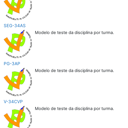
SEG-34AS
Modelo de teste da disciplina por turma.
PG-3AP
Modelo de teste da disciplina por turma.
V-34CVP
Modelo de teste da disciplina por turma.