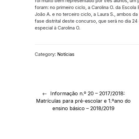
foi muito bem representado por três alunos, um 
foram: no primeiro ciclo, a Carolina O. da Escol
João A. e no terceiro ciclo, a Laura S., ambos d
fase distrital deste concurso, que será no dia 
especial à Carolina O.
Category:
Notícias
Navegação
de
Informação n.º 20 – 2017/2018:
Matrículas para pré-escolar e 1.ºano do
artigos
ensino básico – 2018/2019