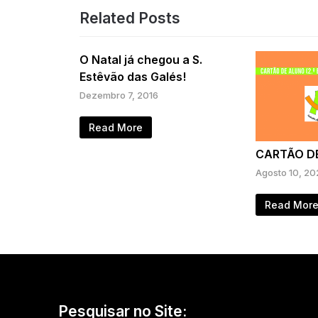
Related Posts
O Natal já chegou a S.
Estêvão das Galés!
Dezembro 7, 2016
Read More
CARTÃO D
Agosto 10, 20
Read Mor
Pesquisar no Site: