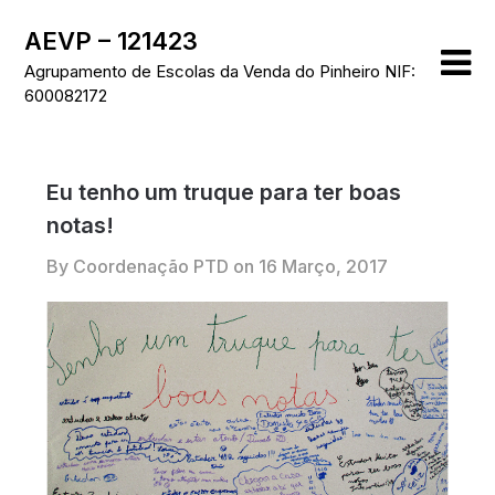
Skip
AEVP – 121423
to
content
Agrupamento de Escolas da Venda do Pinheiro NIF:
600082172
Eu tenho um truque para ter boas
notas!
By Coordenação PTD on
16 Março, 2017