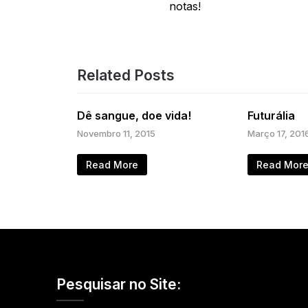
de
notas!
artigos
Related Posts
Dê sangue, doe vida!
Futurália
Novembro 11, 2015
Março 17, 201
Read More
Read Mor
Pesquisar no Site: