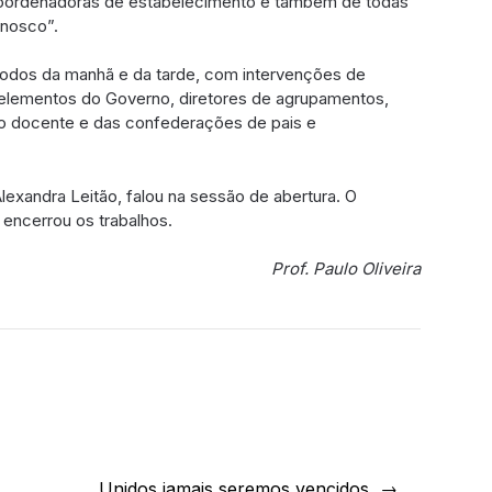
coordenadoras de estabelecimento e também de todas
nnosco”.
íodos da manhã e da tarde, com intervenções de
s elementos do Governo, diretores de agrupamentos,
ão docente e das confederações de pais e
lexandra Leitão, falou na sessão de abertura. O
encerrou os trabalhos.
Prof. Paulo Oliveira
Unidos jamais seremos vencidos