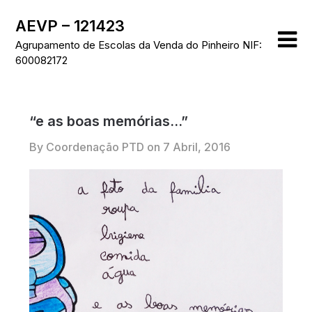
Skip
AEVP – 121423
to
content
Agrupamento de Escolas da Venda do Pinheiro NIF:
600082172
“e as boas memórias…”
By Coordenação PTD on
7 Abril, 2016