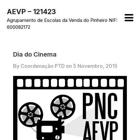
Skip
AEVP – 121423
to
content
Agrupamento de Escolas da Venda do Pinheiro NIF:
600082172
Dia do Cinema
By Coordenação PTD on
5 Novembro, 2015