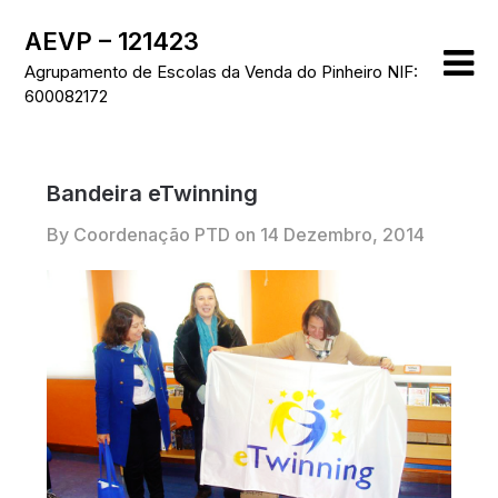
Skip
AEVP – 121423
to
content
Agrupamento de Escolas da Venda do Pinheiro NIF:
600082172
Bandeira eTwinning
By Coordenação PTD on
14 Dezembro, 2014