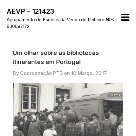
Skip
AEVP – 121423
to
content
Agrupamento de Escolas da Venda do Pinheiro NIF:
600082172
Um olhar sobre as bibliotecas
itinerantes em Portugal
By Coordenação PTD on
10 Março, 2017