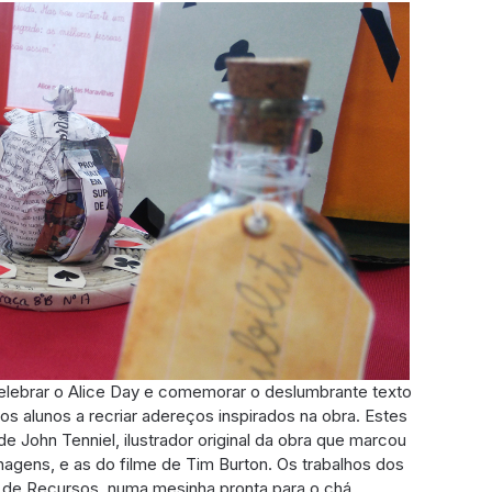
elebrar o Alice Day e comemorar o deslumbrante texto
ssos alunos a recriar adereços inspirados na obra. Estes
e John Tenniel, ilustrador original da obra que marcou
agens, e as do filme de Tim Burton. Os trabalhos dos
 de Recursos, numa mesinha pronta para o chá.