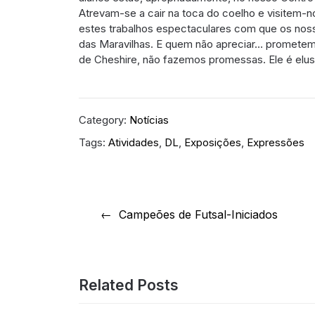
Atrevam-se a cair na toca do coelho e visitem-n
estes trabalhos espectaculares com que os nos
das Maravilhas. E quem não apreciar… prometem
de Cheshire, não fazemos promessas. Ele é elusi
Category:
Notícias
Tags:
Atividades
,
DL
,
Exposições
,
Expressões
Navegação
Campeões de Futsal-Iniciados
de
artigos
Related Posts