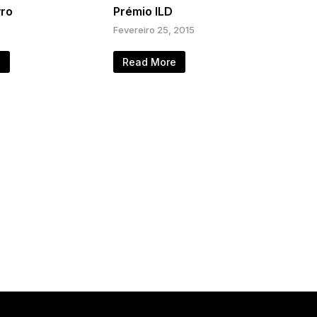
vro
Prémio ILD
Fevereiro 25, 2015
e
Read More