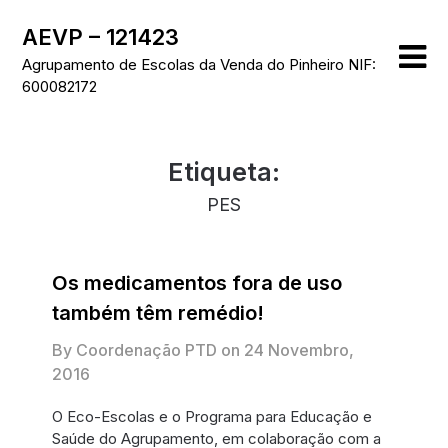
Skip
AEVP – 121423
to
content
Agrupamento de Escolas da Venda do Pinheiro NIF:
600082172
Etiqueta:
PES
Os medicamentos fora de uso
também têm remédio!
By Coordenação PTD on
24 Novembro,
2016
O Eco-Escolas e o Programa para Educação e
Saúde do Agrupamento, em colaboração com a