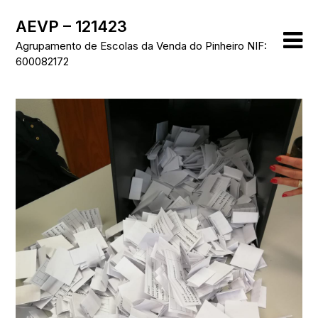
Skip
AEVP – 121423
to
content
Agrupamento de Escolas da Venda do Pinheiro NIF:
600082172