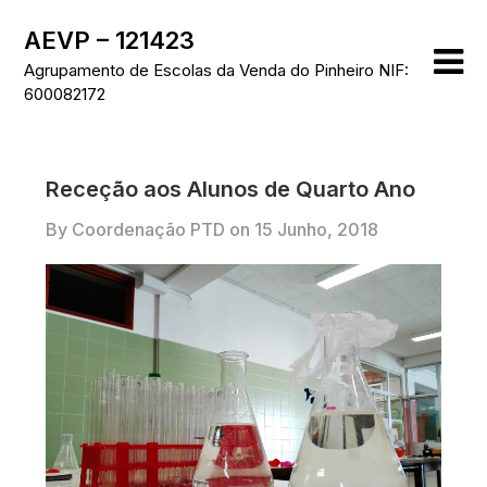
Skip
AEVP – 121423
to
content
Agrupamento de Escolas da Venda do Pinheiro NIF:
600082172
Receção aos Alunos de Quarto Ano
By Coordenação PTD on
15 Junho, 2018