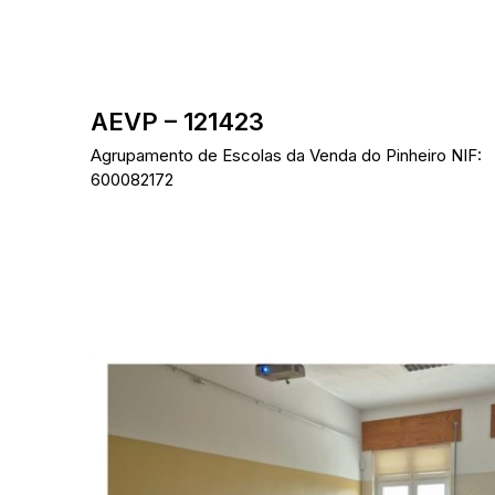
Skip
to
content
AEVP – 121423
Agrupamento de Escolas da Venda do Pinheiro NIF:
600082172