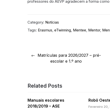
professores do AEVP agradecem a forma como 
Category:
Notícias
Tags:
Erasmus
,
eTwinning
,
Mentee
,
Mentor
,
Ment
Navegação
Matrículas para 2026/2027 – pré-
de
escolar e 1.º ano
artigos
Related Posts
Manuais escolares
Robô Oest
2018/2019 – ASE
Fevereiro 20,