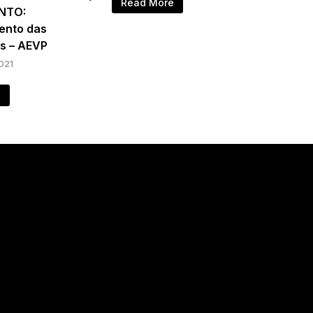
Read More
NTO:
ento das
s – AEVP
2021
e