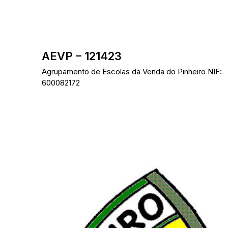
Skip
to
content
AEVP – 121423
Agrupamento de Escolas da Venda do Pinheiro NIF:
600082172