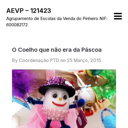
Skip
AEVP – 121423
to
content
Agrupamento de Escolas da Venda do Pinheiro NIF:
600082172
O Coelho que não era da Páscoa
By Coordenação PTD on
25 Março, 2015