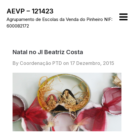
Skip
AEVP – 121423
to
content
Agrupamento de Escolas da Venda do Pinheiro NIF:
600082172
Natal no JI Beatriz Costa
By Coordenação PTD on
17 Dezembro, 2015