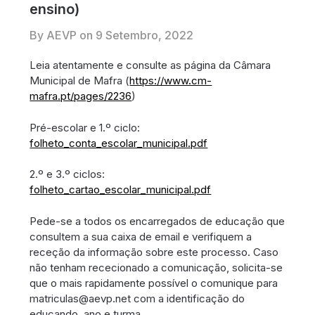
ensino)
By AEVP on
9 Setembro, 2022
Leia atentamente e consulte as página da Câmara
Municipal de Mafra (
https://www.cm-
mafra.pt/pages/2236
)
Pré-escolar e 1.º ciclo:
folheto_conta_escolar_municipal.pdf
2.º e 3.º ciclos:
folheto_cartao_escolar_municipal.pdf
Pede-se a todos os encarregados de educação que
consultem a sua caixa de email e verifiquem a
receção da informação sobre este processo. Caso
não tenham rececionado a comunicação, solicita-se
que o mais rapidamente possível o comunique para
matriculas@aevp.net com a identificação do
educando, ano e turma.