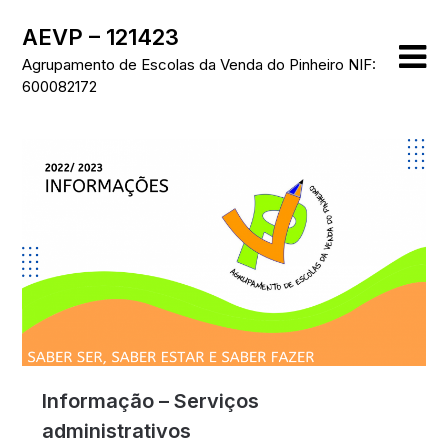
Skip
AEVP – 121423
to
content
Agrupamento de Escolas da Venda do Pinheiro NIF:
600082172
Informação – Serviços
administrativos