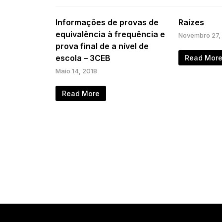
Informações de provas de
Raízes
equivalência à frequência e
Novembro 27,
prova final de a nível de
escola – 3CEB
Read Mor
Maio 14, 2018
Read More