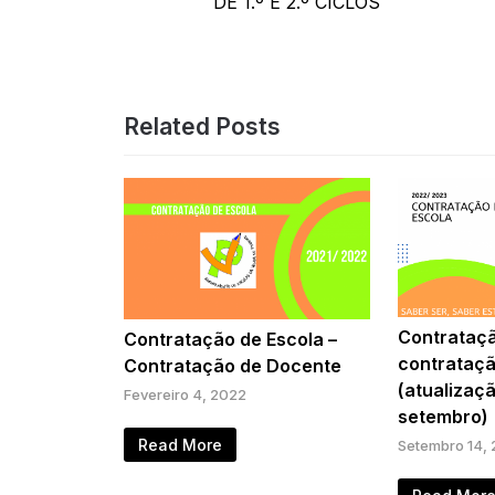
artigos
DE 1.º E 2.º CICLOS
Related Posts
Contrataçã
Contratação de Escola –
contrataç
Contratação de Docente
(atualizaç
Fevereiro 4, 2022
setembro)
Read More
Setembro 14,