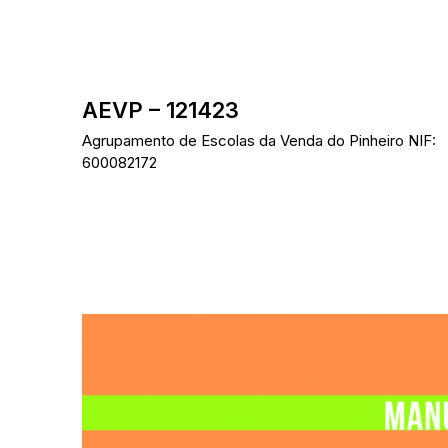
Skip
to
content
AEVP – 121423
Agrupamento de Escolas da Venda do Pinheiro NIF:
600082172