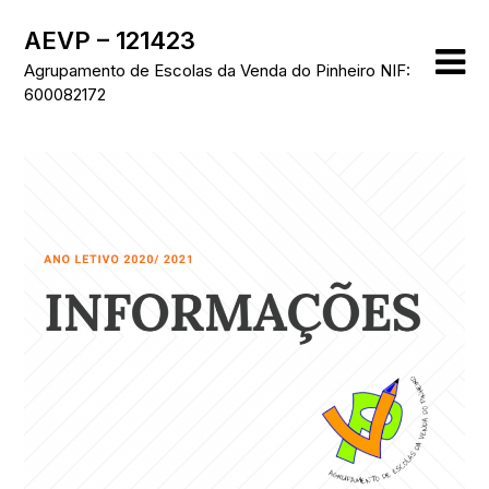
Skip
AEVP – 121423
to
content
Agrupamento de Escolas da Venda do Pinheiro NIF:
600082172