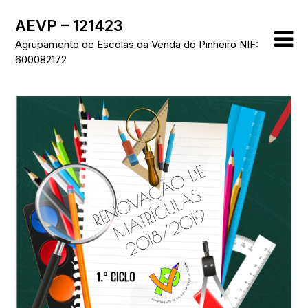
Skip
AEVP – 121423
to
content
Agrupamento de Escolas da Venda do Pinheiro NIF:
600082172