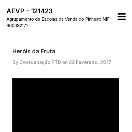
Skip
AEVP – 121423
to
content
Agrupamento de Escolas da Venda do Pinheiro NIF:
600082172
Heróis da Fruta
By Coordenação PTD on
22 Fevereiro, 2017