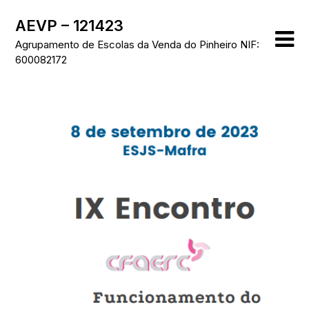
Skip
AEVP – 121423
to
content
Agrupamento de Escolas da Venda do Pinheiro NIF:
600082172