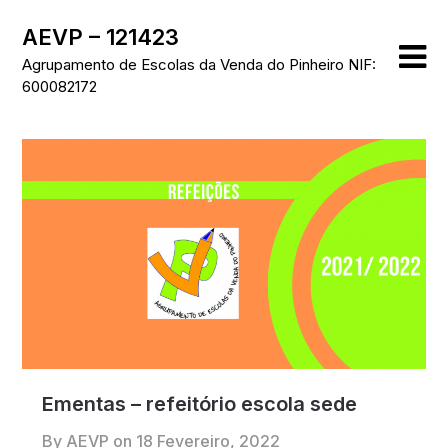
Skip
AEVP – 121423
to
content
Agrupamento de Escolas da Venda do Pinheiro NIF:
600082172
Ementas – refeitório escola sede
By AEVP on
18 Fevereiro, 2022