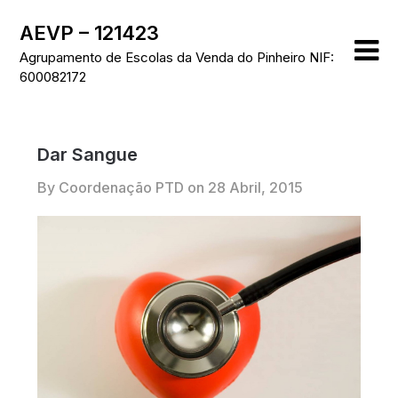
Skip
AEVP – 121423
to
content
Agrupamento de Escolas da Venda do Pinheiro NIF:
600082172
Dar Sangue
By Coordenação PTD on
28 Abril, 2015