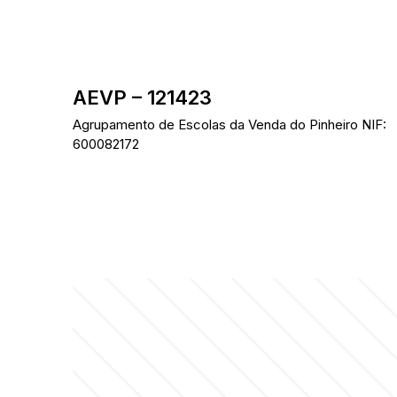
Skip
to
content
AEVP – 121423
Agrupamento de Escolas da Venda do Pinheiro NIF:
600082172