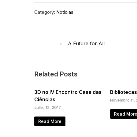
Category:
Notícias
Navegação
A Future for All
de
artigos
Related Posts
3D no IV Encontro Casa das
Biblioteca
Ciências
Novembro 11, 
Julho 12, 2017
Read Mor
Read More