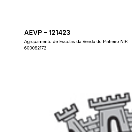
Skip
to
content
AEVP – 121423
Agrupamento de Escolas da Venda do Pinheiro NIF:
600082172