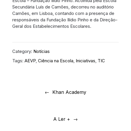
Escola – Fundação Ilídio Pinho. Acolhida pela Escola
Secundária Luís de Camões, decorreu no auditório
Camões, em Lisboa, contando com a presença de
responsáveis da Fundação Ilídio Pinho e da Direção-
Geral dos Estabelecimentos Escolares.
Category:
Notícias
Tags:
AEVP
,
Ciência na Escola
,
Iniciativas
,
TIC
Navegação
de
Khan Academy
artigos
A Ler +