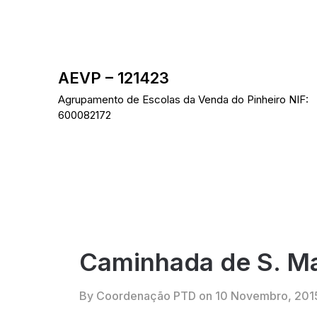
Skip
to
content
AEVP – 121423
Agrupamento de Escolas da Venda do Pinheiro NIF:
600082172
Caminhada de S. Ma
By Coordenação PTD on
10 Novembro, 201