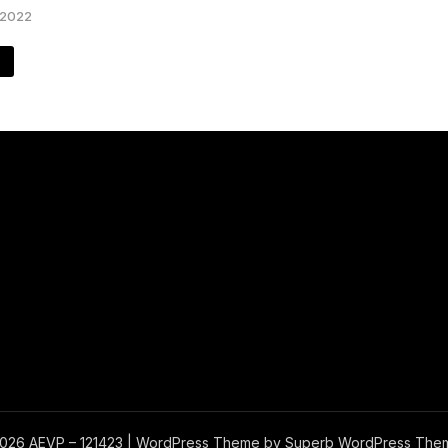
 2022
e
026 AEVP – 121423
| WordPress Theme by
Superb WordPress The