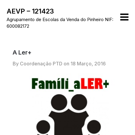
Skip
AEVP – 121423
to
content
Agrupamento de Escolas da Venda do Pinheiro NIF:
600082172
A Ler+
By Coordenação PTD on
18 Março, 2016