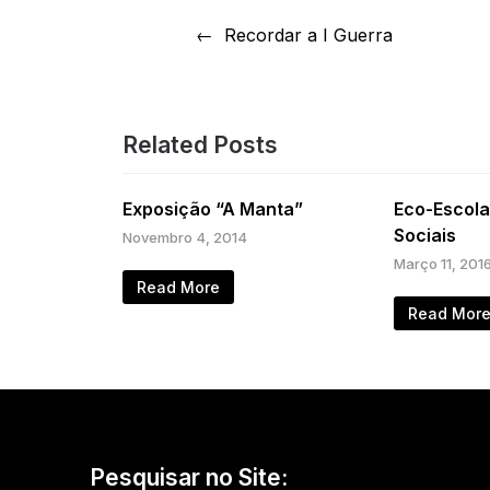
Navegação
Recordar a I Guerra
de
artigos
Related Posts
Exposição “A Manta”
Eco-Escola
Sociais
Novembro 4, 2014
Março 11, 201
Read More
Read Mor
Pesquisar no Site: