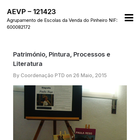
Skip
AEVP – 121423
to
content
Agrupamento de Escolas da Venda do Pinheiro NIF:
600082172
Património, Pintura, Processos e
Literatura
By Coordenação PTD on
26 Maio, 2015