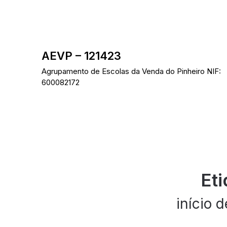
Skip
to
content
AEVP – 121423
Agrupamento de Escolas da Venda do Pinheiro NIF:
600082172
Eti
início d