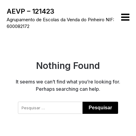
Skip
AEVP – 121423
to
content
Agrupamento de Escolas da Venda do Pinheiro NIF:
600082172
Nothing Found
It seems we can’t find what you’re looking for.
Perhaps searching can help.
Pesquisar
por: