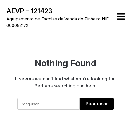
Skip
AEVP – 121423
to
content
Agrupamento de Escolas da Venda do Pinheiro NIF:
600082172
Nothing Found
It seems we can’t find what you’re looking for.
Perhaps searching can help.
Pesquisar
por: