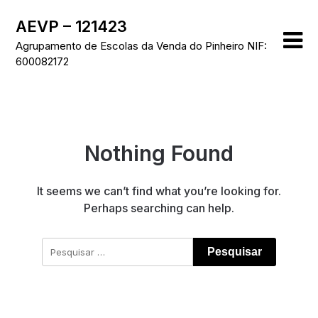
Skip
AEVP – 121423
to
content
Agrupamento de Escolas da Venda do Pinheiro NIF:
600082172
Nothing Found
It seems we can’t find what you’re looking for.
Perhaps searching can help.
Pesquisar
por: